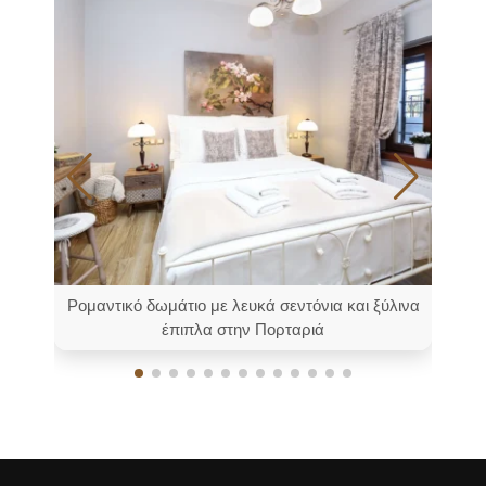
Ρομαντικό δωμάτιο με λευκά σεντόνια και ξύλινα
Ζε
έπιπλα στην Πορταριά