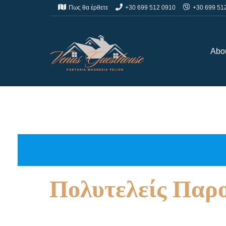
Πως θα έρθετε
+30 699 512 0910
+30 699 51
Abo
Πολυτελείς Παρο