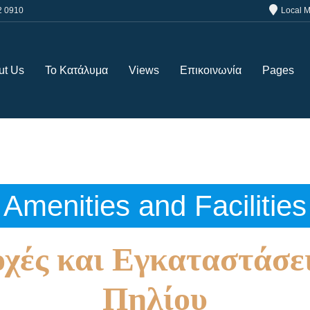
2 0910
Local 
ut Us
Το Κατάλυμα
Views
Επικοινωνία
Pages
Amenities and Facilities
χές και Εγκαταστάσε
Πηλίου