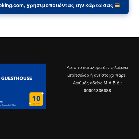
Είμαστε εδώ για να βοηθήσουμε
ooking.com, χρησιμοποιώντας την κάρτα σας
Επικοινωνήστε μαζί μας για πληροφορίες
Αυτό το κατάλυμα δεν φιλοξενεί
μπάτσελορ ή αντίστοιχα πάρτι.
Αριθμός αδείας
Μ.Α.Β.Δ.
:
00001336688