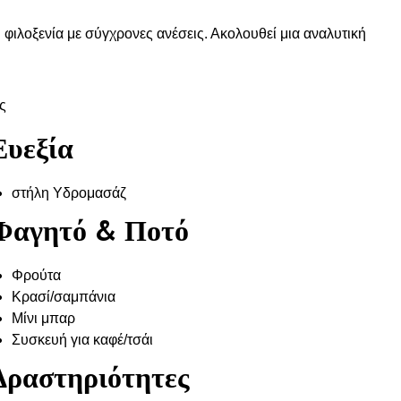
ιλοξενία με σύγχρονες ανέσεις. Ακολουθεί μια αναλυτική
ς
Ευεξία
στήλη Υδρομασάζ
Φαγητό & Ποτό
Φρούτα
Κρασί/σαμπάνια
Μίνι μπαρ
Συσκευή για καφέ/τσάι
Δραστηριότητες