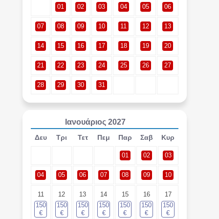
01
02
03
04
05
06
07
08
09
10
11
12
13
14
15
16
17
18
19
20
21
22
23
24
25
26
27
28
29
30
31
Ιανουάριος
2027
Δευ
Τρι
Τετ
Πεμ
Παρ
Σαβ
Κυρ
01
02
03
04
05
06
07
08
09
10
11
12
13
14
15
16
17
150
150
150
150
150
150
150
€
€
€
€
€
€
€