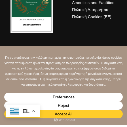
Amenities and Facilities
Πολιτική Απορρήτου
Πολιτική Cookies (ΕΕ)
Αυτό το κατάλυμα δεν
φιλοξενεί μπάτσελορ ή
αντίστοιχα πάρτι.
Αριθμός αδείας
Μ.Α.Β.Δ.
:
00001336688
EL