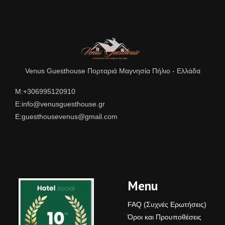
Venus Guesthouse Πορταριά Μαγνησία Πήλιο - Ελλάδα
Μ:+306995120910
E:info@venusguesthouse.gr
E:guesthousevenus@gmail.com
Venus Guesthouse
Είμαστε εδώ για να βοηθήσουμε
Menu
Επικοινωνήστε μαζί μας για πληροφορίες
FAQ (Συχνές Ερωτήσεις)
Όροι και Προυποθέσεις