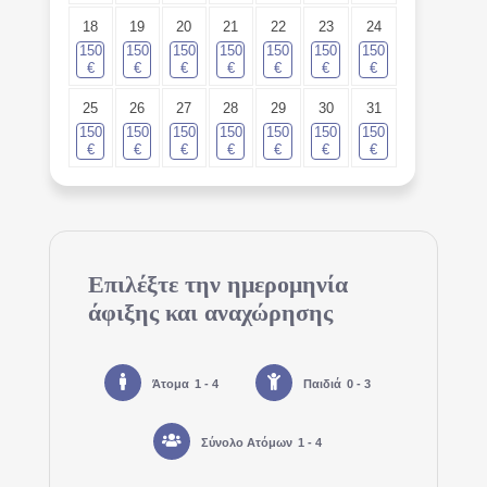
18
19
20
21
22
23
24
150
150
150
150
150
150
150
€
€
€
€
€
€
€
25
26
27
28
29
30
31
150
150
150
150
150
150
150
€
€
€
€
€
€
€
Επιλέξτε την ημερομηνία
άφιξης και αναχώρησης
Άτομα
1 - 4
Παιδιά
0 - 3
Σύνολο Ατόμων
1 - 4