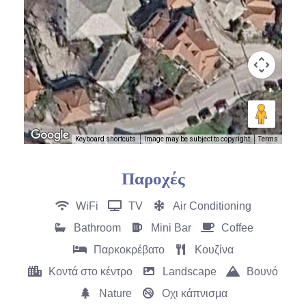
Keyboard shortcuts
Image may be subject to copyright
Terms
Παροχές
WiFi
TV
Air Conditioning
Bathroom
Mini Bar
Coffee
Παρκοκρέβατο
Κουζίνα
Κοντά στο κέντρο
Landscape
Βουνό
Nature
Οχι κάπνισμα