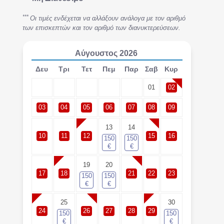
***
Οι τιμές ενδέχεται να αλλάξουν ανάλογα με τον αριθμό
των επισκεπτών και τον αριθμό των διανυκτερεύσεων.
Αύγουστος
2026
Δευ
Τρι
Τετ
Πεμ
Παρ
Σαβ
Κυρ
01
02
03
04
05
06
07
08
09
13
14
10
11
12
15
16
150
150
€
€
19
20
17
18
21
22
23
150
150
€
€
25
30
24
26
27
28
29
150
150
€
€